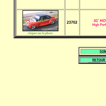
41' H
23702
High Per
cliquer sur la photo
SOM
RETOUR 